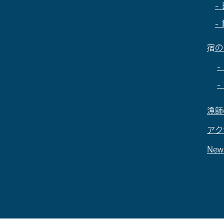
-
-
​宿
漁師
アク
New