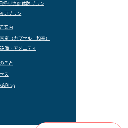
 日帰り漁師体験プラン
 貸切プラン
のご案内
- 客室（カプセル・和室）
- 設備・アメニティ
のこと
セス
s&Blog