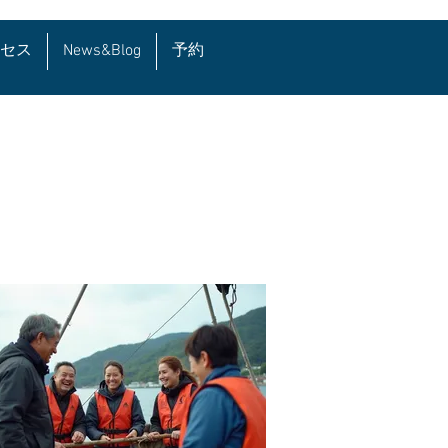
セス
News&Blog
予約