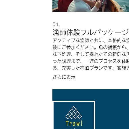
01.
漁師体験フルパッケージ
アクティブな漁師と共に、本格的な
験にご参加ください。魚の捕獲から
な下処理、そして採れたての新鮮な
った調理まで、一連のプロセスを体
る、充実した宿泊プランです。家族
企業研修、友人グループなど、あら
さらに表示
ーズに対応します。