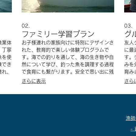
02.
03.
ファミリー学習プラン
グ
漁業体
お子様連れの家族向けに特別にデザインさ
友人
、丁寧
れた、教育的で楽しい体験プログラムで
に最
魚を使
す。海での釣りを通して、海の生き物や自
す。
験でき
然について学び、釣った魚を調理する過程
みを
連れ、
で食育にも繋がります。安全で思い出に残
育み
ゆるニ
る家族旅行をお約束します。
を提
さらに表示
さら
漁師
-